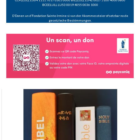
BCEELULL LU53 0019 4055 0036 1000
D’Donen un d’Fondation Sainte-Irmine si vun der Akommessteier ofsetzbar no de
gesetzleche Bestëmmungen.