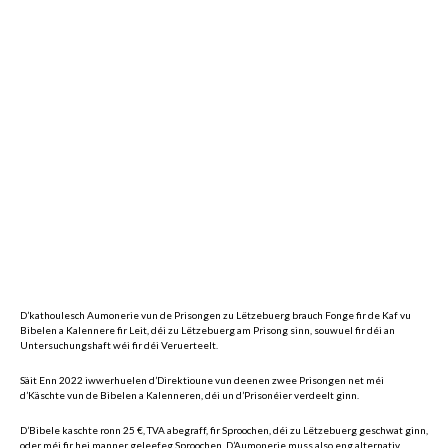
D’kathoulesch Aumonerie vun de Prisongen zu Lëtzebuerg brauch Fonge fir de Kaf vu
Bibelen a Kalennere fir Leit, déi zu Lëtzebuerg am Prisong sinn, souwuel fir déi an
Untersuchungshaft wéi fir déi Veruerteelt.
Säit Enn 2022 iwwerhuelen d’Direktioune vun deenen zwee Prisongen net méi
d’Käschte vun de Bibelen a Kalenneren, déi un d’Prisonéier verdeelt ginn.
D’Bibele kaschte ronn 25 €, TVA abegraff, fir Sproochen, déi zu Lëtzebuerg geschwat ginn,
oder méi fir hei manner geleefeg Sproochen. D’Aumonerie muss also eng alternativ