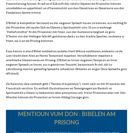
Finanzéierung fannen, fir och an d’Zukunft dës reliéis Objeten de Prisonéier kënnen
unzebidden an appelléiert un d’Generositéit vun den Donatricen an Donateure vun der
Fondatioun Sainte-Irmine.
D’Bibel (a kompletter Versioun) an der eegener Sprooch liesen ze kënnen, ass wichteg fir
déi Prisonéier, déi op der Sich no Glawen a Spiritualitéit sinn. Et ass e wichtegt
“Hëllefsmëttel” fir déi Prisonéier, déi froen, vun der Aumonerie begleet ze ginn.
D’Texter vun der Helleger Schrëft gehéieren dacks zu den éischte Saachen, no deene si
froen, wa si an de Prisong kommen.
Esou kënne si also d’Bibel entdecken an/oder hiert Wësse verdéiwen, andeems se de
Lien tëscht dem Alen an Neien Testament maachen. Verschiddener maachen e
wierkleche Glawenswee am Prisong. D’Bibel an hirem eegenen Tempo an an hirer
eegener Sprooch ze liesen, ass e gewëssen Trouscht, besonnesch fir déi, déi zu
Lëtzebuerg manner geleefeg Sprooche schwätzen (Bibelen an enger Dose Sprooche ginn
offréiert).
De Kalenner, dee verdeelt gëtt (“Paroles d’espérance”), riicht sech un déi Prisonéier, déi
Franséisch verstinn. En enthält Illustratiounen an Temoignagen am Beräich vu
Spiritualitéit a Glawe vu bekannten oder anonymme Leit, fréier Prisonéier oder net. Dës
Wierder kënnen de Prisonéier an hirem Alldag Courage ginn.
MENTIOUN VUM DON : BIBELEN AM
PRISONG
CCPLLULL LU64 1111 7017 0305 0000 BILLLULL LU42 0027 5100 4006 0800