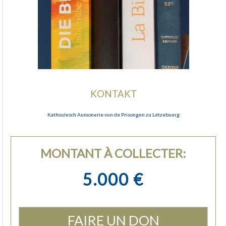
KONTAKT
Kathoulesch Aumonerie vun de Prisongen zu Lëtzebuerg
MONTANT À COLLECTER:
5.000 €
FAIRE UN DON