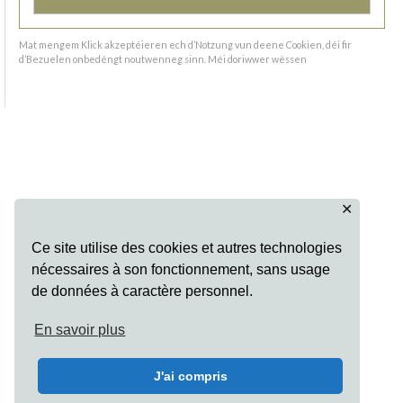
Mat mengem Klick akzeptéieren ech d’Notzung vun deene Cookien, déi fir
d’Bezuelen onbedéngt noutwenneg sinn.
Méi doriwwer wëssen
✕
Ce site utilise des cookies et autres technologies
nécessaires à son fonctionnement, sans usage
de données à caractère personnel.
En savoir plus
J'ai compris