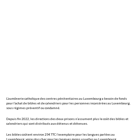
L’aumônerie catholique des centres pénitentiaires au Luxembourg a besoin de fonds
pour l’achat de bibles et de calendriers pour les personnes incarcérées au Luxembourg,
sous régimes préventif ou condamné.
Depuis fin 2022, les directions des deux prisons n’assument plus le coût des bibles et
calendriers qui sont distribués aux détenus et détenues.
Les bibles coûtent environ 25€ TTC l’exemplaire pour les langues parlées au
Luxembourg, voire plus cher pour les langues moins usuelles au Luxembourg.