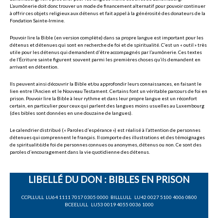
L’aumônerie doit donc trouver un mode de financement alternatif pour pouvoir continuer
à offrir ces objets religieux aux détenus et fait appel à la générosité des donateurs de la
Fondation Sainte-Irmine.
Pouvoir lire la Bible (en version complète) dans sa propre langue est important pour les
détenus et détenues qui sont en recherche de foi et de spiritualité. C’est un « outil » très
utile pour les détenus qui demandent d’être accompagnés par l’aumônerie. Ces textes
de l’Écriture sainte figurent souvent parmi les premières choses qu’ils demandent en
arrivant en détention.
Ils peuvent ainsi découvrir la Bible et/ou approfondir leurs connaissances, en faisant le
lien entre l’Ancien et le Nouveau Testament. Certains font un véritable parcours de foi en
prison. Pouvoir lire la Bible à leur rythme et dans leur propre langue est un réconfort
certain, en particulier pour ceux qui parlent des langues moins usuelles au Luxembourg
(des bibles sont données en une douzaine de langues).
Le calendrier distribué (« Paroles d’espérance ») est réalisé à l’attention de personnes
détenues qui comprennent le français. Il comporte des illustrations et des témoignages
de spiritualité/de foi de personnes connues ou anonymes, détenus ou non. Ce sont des
paroles d’encouragement dans la vie quotidienne des détenus.
LIBELLÉ DU DON : BIBLES EN PRISON
CCPLLULL LU64 1111 7017 0305 0000 BILLLULL LU42 0027 5100 4006 0800
BCEELULL LU53 0019 4055 0036 1000