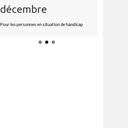
Vœux du Réseau
décembre
Mondial de Prière
Pour les personnes en situation de handicap
du Pape