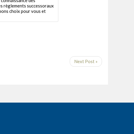
a connaissance des
es règlements successoraux
bons choix pour vous et
Next Post »