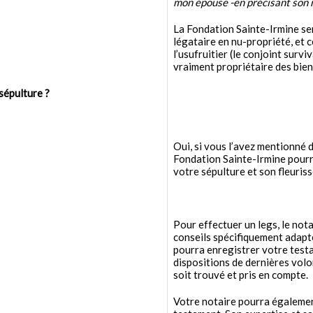
mon épouse -en précisant son no
La Fondation Sainte-Irmine s
légataire en nu-propriété, et c
l’usufruitier (le conjoint survi
vraiment propriétaire des bie
sépulture ?
Oui, si vous l’avez mentionné 
Fondation Sainte-Irmine pourra
votre sépulture et son fleuris
Pour effectuer un legs, le not
conseils spécifiquement adapté
pourra enregistrer votre testa
dispositions de dernières volo
soit trouvé et pris en compte.
Votre notaire pourra égalemen