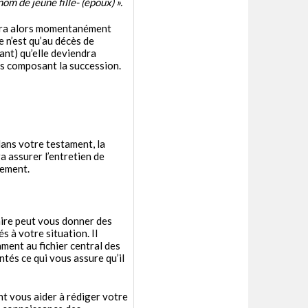
m de jeune fille- (époux) ».
era alors momentanément
e n’est qu’au décès de
vant) qu’elle deviendra
ns composant la succession.
dans votre testament, la
 assurer l’entretien de
sement.
aire peut vous donner des
s à votre situation. Il
ment au fichier central des
ntés ce qui vous assure qu’il
t vous aider à rédiger votre