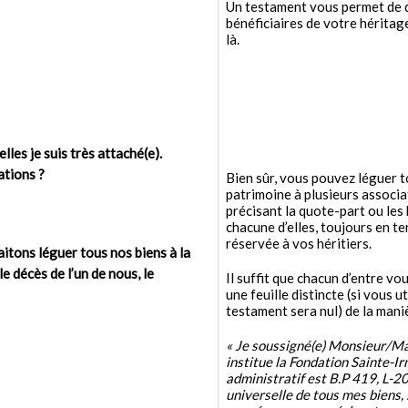
Un testament vous permet de d
bénéficiaires de votre héritag
là.
les je suis très attaché(e).
ations ?
Bien sûr, vous pouvez léguer t
patrimoine à plusieurs associa
précisant la quote-part ou les 
chacune d’elles, toujours en t
réservée à vos héritiers.
itons léguer tous nos biens à la
e décès de l’un de nous, le
Il suffit que chacun d’entre v
une feuille distincte (si vous ut
testament sera nul) de la mani
« Je soussigné(e) Monsieur/M
institue la Fondation Sainte-Ir
administratif est B.P 419, L-
universelle de tous mes biens, 