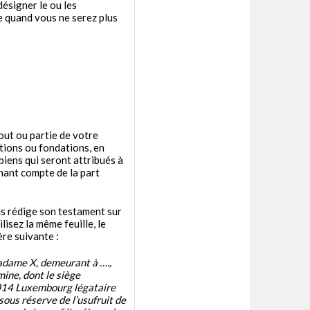
ésigner le ou les
e quand vous ne serez plus
out ou partie de votre
tions ou fondations, en
biens qui seront attribués à
enant compte de la part
ous rédige son testament sur
ilisez la même feuille, le
ère suivante :
adame X, demeurant à ….,
mine, dont le siège
2014 Luxembourg légataire
sous réserve de l’usufruit de