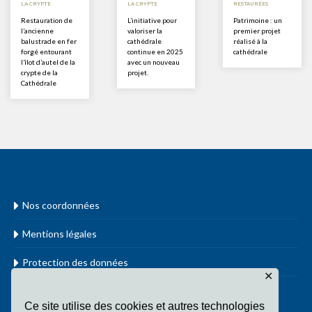
LA CRYPTE
LA CRYPTE
RESTAURÉES
Restauration de
L’initiative pour
Patrimoine : un
l’ancienne
valoriser la
premier projet
balustrade en fer
cathédrale
réalisé à la
forgé entourant
continue en 2025
cathédrale
l’îlot d’autel de la
avec un nouveau
crypte de la
projet.
Cathédrale
Nos coordonnées
Mentions légales
Protection des données
✕
www.cathol.lu
Ce site utilise des cookies et autres technologies