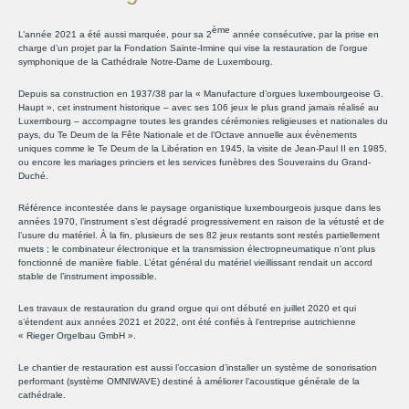
ème
L’année 2021 a été aussi marquée, pour sa 2
année consécutive, par la prise en
charge d’un projet par la Fondation Sainte-Irmine qui vise la restauration de l’orgue
symphonique de la Cathédrale Notre-Dame de Luxembourg.
Depuis sa construction en 1937/38 par la « Manufacture d’orgues luxembourgeoise G.
Haupt », cet instrument historique – avec ses 106 jeux le plus grand jamais réalisé au
Luxembourg – accompagne toutes les grandes cérémonies religieuses et nationales du
pays, du Te Deum de la Fête Nationale et de l’Octave annuelle aux évènements
uniques comme le Te Deum de la Libération en 1945, la visite de Jean-Paul II en 1985,
ou encore les mariages princiers et les services funèbres des Souverains du Grand-
Duché.
Référence incontestée dans le paysage organistique luxembourgeois jusque dans les
années 1970, l’instrument s’est dégradé progressivement en raison de la vétusté et de
l’usure du matériel. À la fin, plusieurs de ses 82 jeux restants sont restés partiellement
muets ; le combinateur électronique et la transmission électropneumatique n’ont plus
fonctionné de manière fiable. L’état général du matériel vieillissant rendait un accord
stable de l’instrument impossible.
Les travaux de restauration du grand orgue qui ont débuté en juillet 2020 et qui
s’étendent aux années 2021 et 2022, ont été confiés à l’entreprise autrichienne
« Rieger Orgelbau GmbH ».
Le chantier de restauration est aussi l’occasion d’installer un système de sonorisation
performant (système OMNIWAVE) destiné à améliorer l’acoustique générale de la
cathédrale.