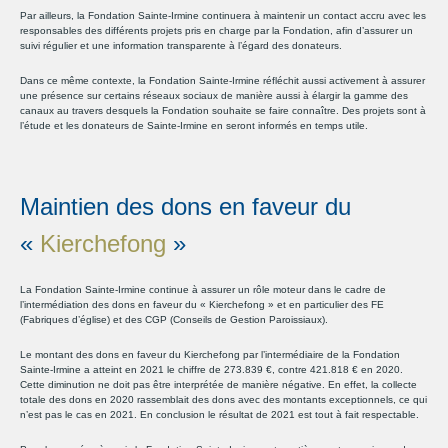
Par ailleurs, la Fondation Sainte-Irmine continuera à maintenir un contact accru avec les
responsables des différents projets pris en charge par la Fondation, afin d’assurer un
suivi régulier et une information transparente à l’égard des donateurs.
Dans ce même contexte, la Fondation Sainte-Irmine réfléchit aussi activement à assurer
une présence sur certains réseaux sociaux de manière aussi à élargir la gamme des
canaux au travers desquels la Fondation souhaite se faire connaître. Des projets sont à
l’étude et les donateurs de Sainte-Irmine en seront informés en temps utile.
Maintien des dons en faveur du
«
Kierchefong
»
La Fondation Sainte-Irmine continue à assurer un rôle moteur dans le cadre de
l’intermédiation des dons en faveur du « Kierchefong » et en particulier des FE
(Fabriques d’église) et des CGP (Conseils de Gestion Paroissiaux).
Le montant des dons en faveur du Kierchefong par l’intermédiaire de la Fondation
Sainte-Irmine a atteint en 2021 le chiffre de 273.839 €, contre 421.818 € en 2020.
Cette diminution ne doit pas être interprétée de manière négative. En effet, la collecte
totale des dons en 2020 rassemblait des dons avec des montants exceptionnels, ce qui
n’est pas le cas en 2021. En conclusion le résultat de 2021 est tout à fait respectable.