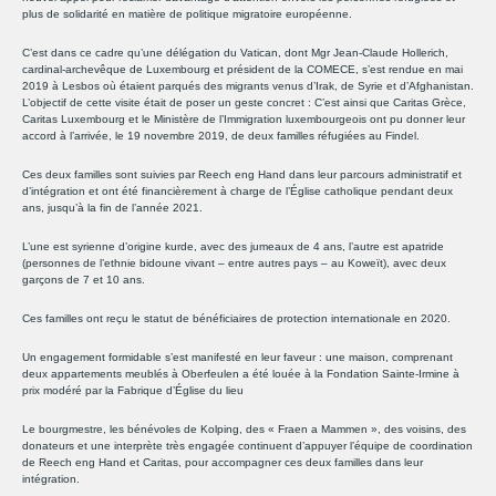
plus de solidarité en matière de politique migratoire européenne.
C’est dans ce cadre qu’une délégation du Vatican, dont Mgr Jean-Claude Hollerich,
cardinal-archevêque de Luxembourg et président de la COMECE, s’est rendue en mai
2019 à Lesbos où étaient parqués des migrants venus d’Irak, de Syrie et d’Afghanistan.
L’objectif de cette visite était de poser un geste concret : C’est ainsi que Caritas Grèce,
Caritas Luxembourg et le Ministère de l’Immigration luxembourgeois ont pu donner leur
accord à l’arrivée, le 19 novembre 2019, de deux familles réfugiées au Findel.
Ces deux familles sont suivies par Reech eng Hand dans leur parcours administratif et
d’intégration et ont été financièrement à charge de l’Église catholique pendant deux
ans, jusqu’à la fin de l’année 2021.
L’une est syrienne d’origine kurde, avec des jumeaux de 4 ans, l’autre est apatride
(personnes de l’ethnie bidoune vivant – entre autres pays – au Koweït), avec deux
garçons de 7 et 10 ans.
Ces familles ont reçu le statut de bénéficiaires de protection internationale en 2020.
Un engagement formidable s’est manifesté en leur faveur : une maison, comprenant
deux appartements meublés à Oberfeulen a été louée à la Fondation Sainte-Irmine à
prix modéré par la Fabrique d’Église du lieu
Le bourgmestre, les bénévoles de Kolping, des « Fraen a Mammen », des voisins, des
donateurs et une interprète très engagée continuent d’appuyer l’équipe de coordination
de Reech eng Hand et Caritas, pour accompagner ces deux familles dans leur
intégration.