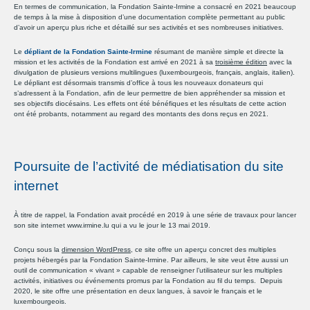
En termes de communication, la Fondation Sainte-Irmine a consacré en 2021 beaucoup
de temps à la mise à disposition d’une documentation complète permettant au public
d’avoir un aperçu plus riche et détaillé sur ses activités et ses nombreuses initiatives.
Le
dépliant de la Fondation Sainte-Irmine
résumant de manière simple et directe la
mission et les activités de la Fondation est arrivé en 2021 à sa
troisième édition
avec la
divulgation de plusieurs versions multilingues (luxembourgeois, français, anglais, italien).
Le dépliant est désormais transmis d’office à tous les nouveaux donateurs qui
s’adressent à la Fondation, afin de leur permettre de bien appréhender sa mission et
ses objectifs diocésains. Les effets ont été bénéfiques et les résultats de cette action
ont été probants, notamment au regard des montants des dons reçus en 2021.
Poursuite de l’activité de médiatisation du site
internet
À titre de rappel, la Fondation avait procédé en 2019 à une série de travaux pour lancer
son site internet
www.irmine.lu
qui a vu le jour le 13 mai 2019.
Conçu sous la
dimension WordPress
, ce site offre un aperçu concret des multiples
projets hébergés par la Fondation Sainte-Irmine. Par ailleurs, le site veut être aussi un
outil de communication « vivant » capable de renseigner l’utilisateur sur les multiples
activités, initiatives ou événements promus par la Fondation au fil du temps. Depuis
2020, le site offre une présentation en deux langues, à savoir le français et le
luxembourgeois.