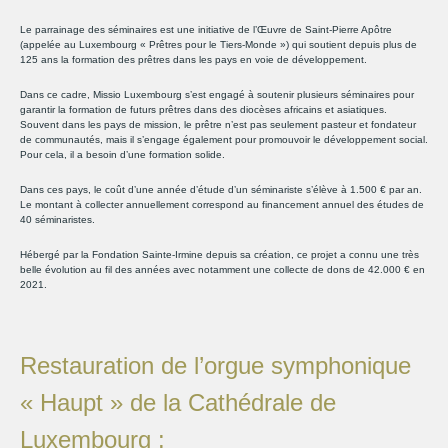
Le parrainage des séminaires est une initiative de l’Œuvre de Saint-Pierre Apôtre
(appelée au Luxembourg « Prêtres pour le Tiers-Monde ») qui soutient depuis plus de
125 ans la formation des prêtres dans les pays en voie de développement.
Dans ce cadre, Missio Luxembourg s’est engagé à soutenir plusieurs séminaires pour
garantir la formation de futurs prêtres dans des diocèses africains et asiatiques.
Souvent dans les pays de mission, le prêtre n’est pas seulement pasteur et fondateur
de communautés, mais il s’engage également pour promouvoir le développement social.
Pour cela, il a besoin d’une formation solide.
Dans ces pays, le coût d’une année d’étude d’un séminariste s’élève à 1.500 € par an.
Le montant à collecter annuellement correspond au financement annuel des études de
40 séminaristes.
Hébergé par la Fondation Sainte-Irmine depuis sa création, ce projet a connu une très
belle évolution au fil des années avec notamment une collecte de dons de 42.000 € en
2021.
Restauration de l’orgue symphonique
« Haupt » de la Cathédrale de
Luxembourg :