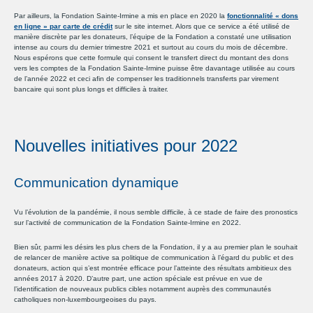
Par ailleurs, la Fondation Sainte-Irmine a mis en place en 2020 la
fonctionnalité « dons
en ligne » par carte de crédit
sur le site internet. Alors que ce service a été utilisé de
manière discrète par les donateurs, l’équipe de la Fondation a constaté une utilisation
intense au cours du dernier trimestre 2021 et surtout au cours du mois de décembre.
Nous espérons que cette formule qui consent le transfert direct du montant des dons
vers les comptes de la Fondation Sainte-Irmine puisse être davantage utilisée au cours
de l’année 2022 et ceci afin de compenser les traditionnels transferts par virement
bancaire qui sont plus longs et difficiles à traiter.
Nouvelles initiatives pour 2022
Communication dynamique
Vu l’évolution de la pandémie, il nous semble difficile, à ce stade de faire des pronostics
sur l’activité de communication de la Fondation Sainte-Irmine en 2022.
Bien sûr, parmi les désirs les plus chers de la Fondation, il y a au premier plan le souhait
de relancer de manière active sa politique de communication à l’égard du public et des
donateurs, action qui s’est montrée efficace pour l’atteinte des résultats ambitieux des
années 2017 à 2020. D’autre part, une action spéciale est prévue en vue de
l’identification de nouveaux publics cibles notamment auprès des communautés
catholiques non-luxembourgeoises du pays.