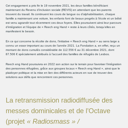
Cet engagement a pris fin le 19 novembre 2021, les deux familles bénéficiant
maintenant du Revenu d’inclusion sociale (REVIS) en attendant que les parents
trouvent du travail. Ils continuent les cours de langue ou d’alphabétisation, chaque
famille a maintenant une voiture, les enfants font de beaux progrès à l’école et un bébé
est venu agrandir tout récemment ces deux foyers. Elles poursuivent ainsi leur parcours
d’intégration et l’équipe de « Reech eng Hand » reste à leurs côtés, lorsqu’elles en
manifestent le besoin.
En ce qui concerne la récolte de dons, l’initiative « Reech eng Hand » au sens large a
connu un essor important au cours de l’année 2021. La Fondation a, en effet, reçu un
montant de dons cumulés considérable de 112.556 € au 31 décembre 2021, dont
87.506 € spécialement attribués à l’accueil des familles de réfugiés de Lesbos.
Reech eng Hand poursuivra en 2022 son action sur le terrain pour favoriser l’intégration
des personnes réfugiées, grâce aux groupes locaux « Reech eng Hand », ainsi que le
plaidoyer politique et la mise en lien des différents acteurs en vue de trouver des
solutions aux défis que rencontrent ces personnes.
La retransmission radiodiffusée des
messes dominicales et de l’Octave
(projet
« Radiosmass » /