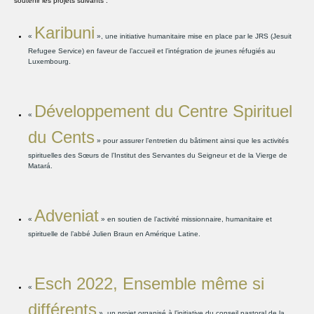
soutenir les projets suivants :
Karibuni
«
», une initiative humanitaire mise en place par le JRS (Jesuit
Refugee Service) en faveur de l’accueil et l’intégration de jeunes réfugiés au
Luxembourg.
Développement du Centre Spirituel
«
du Cents
» pour assurer l’entretien du bâtiment ainsi que les activités
spirituelles des Sœurs de l’Institut des Servantes du Seigneur et de la Vierge de
Matará.
Adveniat
«
» en soutien de l’activité missionnaire, humanitaire et
spirituelle de l’abbé Julien Braun en Amérique Latine.
Esch 2022, Ensemble même si
«
différents
», un projet organisé à l’initiative du conseil pastoral de la