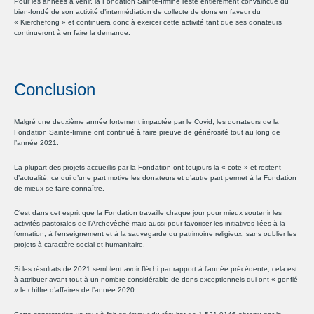
Pour les années à venir, la Fondation Sainte-Irmine reste entièrement convaincue du
bien-fondé de son activité d’intermédiation de collecte de dons en faveur du
« Kierchefong » et continuera donc à exercer cette activité tant que ses donateurs
continueront à en faire la demande.
Conclusion
Malgré une deuxième année fortement impactée par le Covid, les donateurs de la
Fondation Sainte-Irmine ont continué à faire preuve de générosité tout au long de
l’année 2021.
La plupart des projets accueillis par la Fondation ont toujours la « cote » et restent
d’actualité, ce qui d’une part motive les donateurs et d’autre part permet à la Fondation
de mieux se faire connaître.
C’est dans cet esprit que la Fondation travaille chaque jour pour mieux soutenir les
activités pastorales de l’Archevêché mais aussi pour favoriser les initiatives liées à la
formation, à l’enseignement et à la sauvegarde du patrimoine religieux, sans oublier les
projets à caractère social et humanitaire.
Si les résultats de 2021 semblent avoir fléchi par rapport à l’année précédente, cela est
à attribuer avant tout à un nombre considérable de dons exceptionnels qui ont « gonflé
» le chiffre d’affaires de l’année 2020.