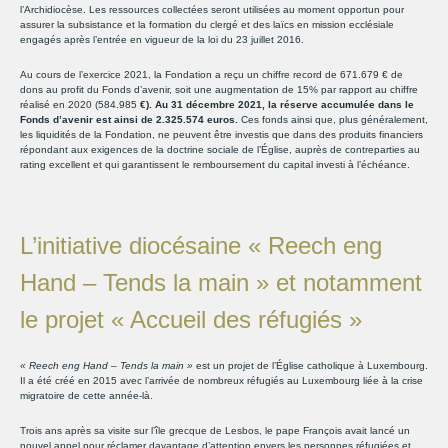
l’Archidiocèse. Les ressources collectées seront utilisées au moment opportun pour
assurer la subsistance et la formation du clergé et des laïcs en mission ecclésiale
engagés après l’entrée en vigueur de la loi du 23 juillet 2016.
Au cours de l’exercice 2021, la Fondation a reçu un chiffre record de 671.679 € de
dons au profit du Fonds d’avenir, soit une augmentation de 15% par rapport au chiffre
réalisé en 2020 (584.985
€). Au 31 décembre 2021, la réserve accumulée dans le
Fonds d’avenir est ainsi de 2.325.574 euros.
Ces fonds ainsi que, plus généralement,
les liquidités de la Fondation, ne peuvent être investis que dans des produits financiers
répondant aux exigences de la doctrine sociale de l’Église, auprès de contreparties au
rating excellent et qui garantissent le remboursement du capital investi à l’échéance.
L’initiative diocésaine « Reech eng
Hand – Tends la main » et notamment
le projet « Accueil des réfugiés »
«
Reech eng Hand – Tends la main »
est un projet de l’Église catholique à Luxembourg.
Il a été créé en 2015 avec l’arrivée de nombreux réfugiés au Luxembourg liée à la crise
migratoire de cette année-là.
Trois ans après sa visite sur l’île grecque de Lesbos, le pape François avait lancé un
nouvel appel pour réclamer davantage d’attention envers les personnes réfugiées et