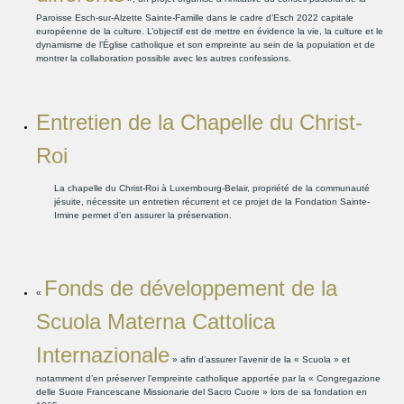
Paroisse Esch-sur-Alzette Sainte-Famille dans le cadre d’Esch 2022 capitale
européenne de la culture. L’objectif est de mettre en évidence la vie, la culture et le
dynamisme de l’Église catholique et son empreinte au sein de la population et de
montrer la collaboration possible avec les autres confessions.
Entretien de la Chapelle du Christ-
Roi
La chapelle du Christ-Roi à Luxembourg-Belair, propriété de la communauté
jésuite, nécessite un entretien récurrent et ce projet de la Fondation Sainte-
Irmine permet d’en assurer la préservation.
Fonds de développement de la
«
Scuola Materna Cattolica
Internazionale
» afin d’assurer l’avenir de la « Scuola » et
notamment d’en préserver l’empreinte catholique apportée par la « Congregazione
delle Suore Francescane Missionarie del Sacro Cuore » lors de sa fondation en