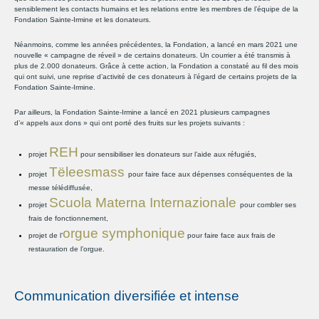
sensiblement les contacts humains et les relations entre les membres de l’équipe de la
Fondation Sainte-Irmine et les donateurs.
Néanmoins, comme les années précédentes, la Fondation, a lancé en mars 2021 une
nouvelle « campagne de réveil » de certains donateurs. Un courrier a été transmis à
plus de 2.000 donateurs. Grâce à cette action, la Fondation a constaté au fil des mois
qui ont suivi, une reprise d’activité de ces donateurs à l’égard de certains projets de la
Fondation Sainte-Irmine.
Par ailleurs, la Fondation Sainte-Irmine a lancé en 2021 plusieurs campagnes
d’« appels aux dons » qui ont porté des fruits sur les projets suivants :
REH
projet
pour sensibiliser les donateurs sur l’aide aux réfugiés,
Tëleesmass
projet
pour faire face aux dépenses conséquentes de la
messe télédiffusée,
Scuola Materna Internazionale
projet
pour combler ses
frais de fonctionnement,
orgue symphonique
projet de l’
pour faire face aux frais de
restauration de l’orgue.
Communication diversifiée et intense