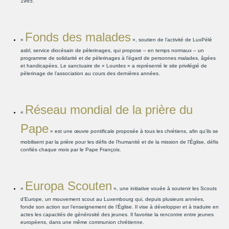
1965.
Fonds des malades
«
», soutien de l’activité de LuxPélé
asbl, service diocésain de pèlerinages, qui propose – en temps normaux – un
programme de solidarité et de pèlerinages à l’égard de personnes malades, âgées
et handicapées. Le sanctuaire de « Lourdes » a représenté le site privilégié de
pèlerinage de l’association au cours des dernières années.
Réseau mondial de la prière du
«
Pape
» est une œuvre pontificale proposée à tous les chrétiens, afin qu’ils se
mobilisent par la prière pour les défis de l’humanité et de la mission de l’Église, défis
confiés chaque mois par le Pape François.
Europa Scouten
«
», une initiative vouée à soutenir les Scouts
d’Europe, un mouvement scout au Luxembourg qui, depuis plusieurs années,
fonde son action sur l’enseignement de l’Église. Il vise à développer et à traduire en
actes les capacités de générosité des jeunes. Il favorise la rencontre entre jeunes
européens, dans une même communion chrétienne.