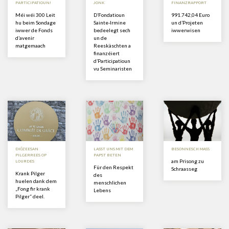
PARTICIPATIOUN!
JONK
FINANZRAPPORT
Méi wéi 300 Leit
D’Fondatioun
991.742,04 Euro
hu beim Sondage
Sainte-Irmine
un d’Projeten
iwwer de Fonds
bedeelegt sech
iwwerwisen
d’avenir
un de
matgemaach
Reeskäschten a
finanzéiert
d’Participatioun
vu Seminaristen
DIÖZEESAN
LASST UNS MIT DEM
BESONNESCH MASS
PILGERREES OP
PAPST BETEN
am Prisong zu
LOURDES
Für den Respekt
Schraasseg
Krank Pilger
des
huelen dank dem
menschlichen
„Fong fir krank
Lebens
Pilger“ deel.