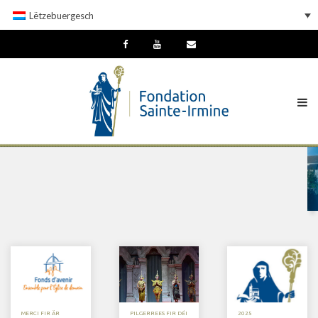
Lëtzebuergesch
MERCI FIR ÄR
PILGERREES FIR DÉI
2025