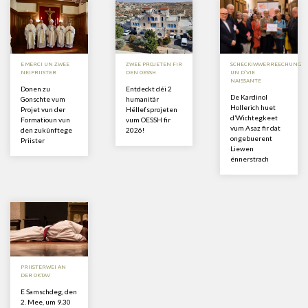
E MERCI UN ZWEE
ZWEE PROJETEN FIR
SCHECKIWWERREECHUNG
NEIPRIISTER
DEN OESSH
UN D’VIE
NAISSANTE
Donen zu
Entdeckt déi 2
De Kardinol
Gonschte vum
humanitär
Hollerich huet
Projet vun der
Hëllefsprojeten
d’Wichtegkeet
Formatioun vun
vum OESSH fir
vum Asaz fir dat
den zukünftege
2026!
ongebuerent
Priister
Liewen
ënnerstrach
PRIISTERWEI AN
DER OKTAV
E Samschdeg, den
2. Mee, um 9.30