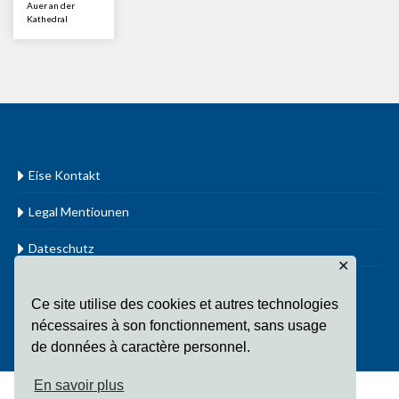
Auer an der
Kathedral
Eise Kontakt
Legal Mentiounen
Dateschutz
✕
www.cathol.lu
Ce site utilise des cookies et autres technologies
nécessaires à son fonctionnement, sans usage
de données à caractère personnel.
En savoir plus
Copyright Fondation Sainte-Irmine All Rights Reserved