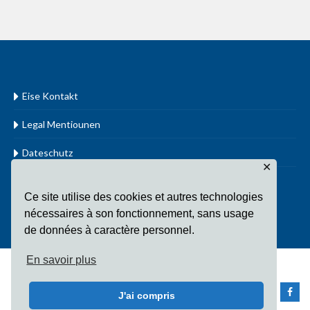
Eise Kontakt
Legal Mentiounen
Dateschutz
✕
www.cathol.lu
Ce site utilise des cookies et autres technologies
nécessaires à son fonctionnement, sans usage
de données à caractère personnel.
En savoir plus
Copyright Fondation Sainte-Irmine All Rights Reserved
J'ai compris