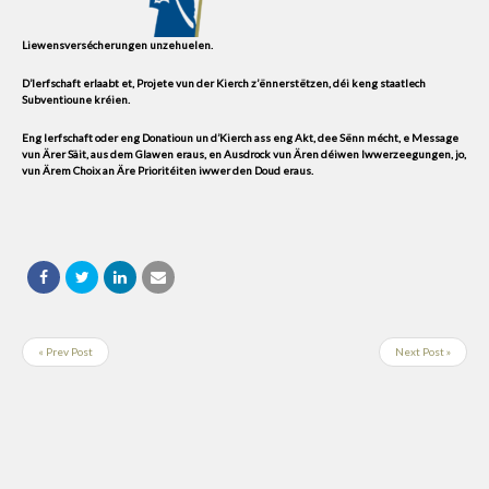
Liewensversécherungen unzehuelen.
D’Ierfschaft erlaabt et, Projete vun der Kierch z’ënnerstëtzen, déi keng staatlech
Subventioune kréien.
Eng Ierfschaft oder eng Donatioun un d’Kierch ass eng Akt, dee Sënn mécht, e Message
vun Ärer Säit, aus dem Glawen eraus, en Ausdrock vun Ären déiwen Iwwerzeegungen, jo,
vun Ärem Choix an Äre Prioritéiten iwwer den Doud eraus.
« Prev Post
Next Post »