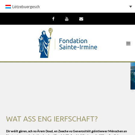
Lëtzebuergesch
WAT ASS ENG IERFSCHAFT?
Dir wéilt gären, och no Ärem Doud, en Zeeche vu Generositéit géintiwwer Mënschen an