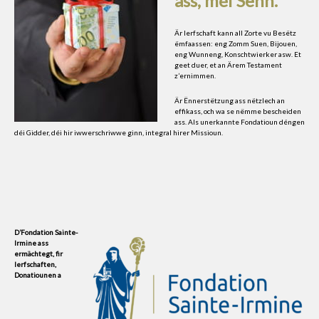
ass,
méi Sënn.
Är Ierfschaft kann all Zorte vu Besëtz
ëmfaassen: eng Zomm Suen, Bijouen,
eng Wunneng, Konschtwierker asw. Et
geet duer, et an Ärem Testament
z’ernimmen.
Är Ënnerstëtzung ass nëtzlech an
effikass, och wa se nëmme bescheiden
ass. Als unerkannte Fondatioun déngen
déi Gidder, déi hir iwwerschriwwe ginn, integral hirer Missioun.
D’Fondation Sainte-
Irmine ass
ermächtegt, fir
Ierfschaften,
Donatiounen a