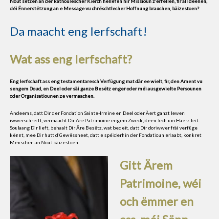
Nout setzen an der kathoulescher Kierch hëllefen hir Missioun z’erfëllen, fir all deenen,
déi Ënnerstëtzung an e Message vu chrëschtlecher Hoffnung brauchen, bäizestoen?
Da maacht eng Ierfschaft!
Wat ass eng Ierfschaft?
Eng Ierfschaft ass eng testamentaresch Verfügung mat där ee wielt, fir, den Ament vu
sengem Doud, en Deel oder säi ganze Besëtz enger oder méi ausgewielte Persounen
oder Organisatiounen ze vermaachen.
Andeems, datt Dir der Fondation Sainte-Irmine en Deel oder Äert ganzt Iewen
iwwerschreift, vermaacht Dir Äre Patrimoine engem Zweck, deen Iech um Häerz leit.
Soulaang Dir lieft, behaalt Dir Äre Besëtz, wat bedeit, datt Dir doriwwer fräi verfüge
kënnt, mee Dir hutt d’Gewëssheet, datt e spéiderhin der Fondatioun erlaabt, konkret
Mënschen an Nout bäizestoen.
Gitt Ärem
Patrimoine, wéi
och ëmmer en