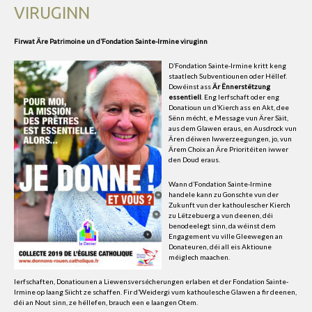
VIRUGINN
Firwat Äre Patrimoine un d’Fondation Sainte-Irmine viruginn
D’Fondation Sainte-Irmine kritt keng
staatlech Subventiounen oder Hëllef.
Dowéinst ass
Är Ënnerstëtzung
essentiell
. Eng Ierfschaft oder eng
Donatioun un d’Kierch ass en Akt, dee
Sënn mécht, e Message vun Ärer Säit,
aus dem Glawen eraus, en Ausdrock vun
Ären déiwen Iwwerzeegungen, jo, vun
Ärem Choix an Äre Prioritéiten iwwer
den Doud eraus.
Wann d’Fondation Sainte-Irmine
handele kann zu Gonschte vun der
Zukunft vun der kathoulescher Kierch
zu Lëtzebuerg a vun deenen, déi
benodeelegt sinn, da wéinst dem
Engagement vu ville Gleewegen an
Donateuren, déi all eis Aktioune
méiglech maachen.
Ierfschaften, Donatiounen a Liewensversécherungen erlaben et der Fondation Sainte-
Irmine op laang Siicht ze schaffen. Fir d’Weidergi vum kathoulesche Glawen a fir deenen,
déi an Nout sinn, ze hëllefen, brauch een e laangen Otem.