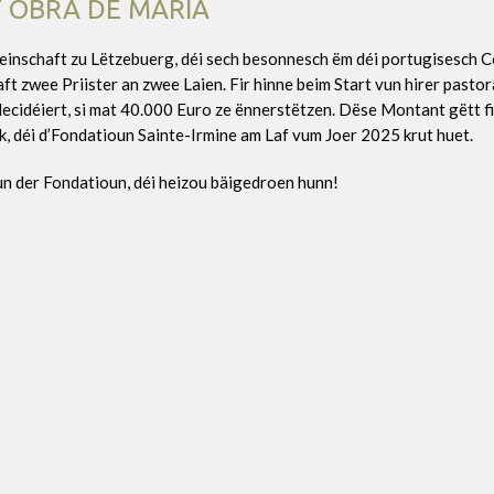
 OBRA DE MARIA
einschaft zu Lëtzebuerg, déi sech besonnesch ëm déi portugisesch
t zwee Priister an zwee Laien. Fir hinne beim Start vun hirer pasto
decidéiert, si mat 40.000 Euro ze ënnerstëtzen. Dëse Montant gëtt f
déi d’Fondatioun Sainte-Irmine am Laf vum Joer 2025 krut huet.
n der Fondatioun, déi heizou bäigedroen hunn!