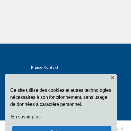
Eise Kontakt
✕
Legal Mentiounen
Ce site utilise des cookies et autres technologies
Dateschutz
nécessaires à son fonctionnement, sans usage
de données à caractère personnel.
En savoir plus
Copyright Fondation Sainte-Irmine All Rights Reserved