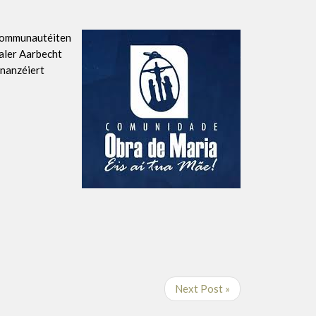
 Communautéiten
raler Aarbecht
inanzéiert
Next Post »