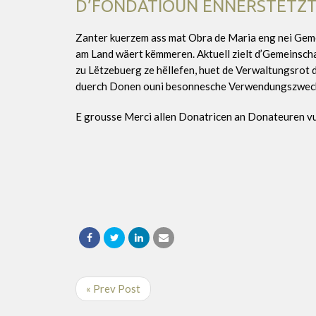
D’FONDATIOUN ËNNERSTËTZT
Zanter kuerzem ass mat Obra de Maria eng nei Gem
am Land wäert këmmeren. Aktuell zielt d’Gemeinschaf
zu Lëtzebuerg ze hëllefen, huet de Verwaltungsrot 
duerch Donen ouni besonnesche Verwendungszweck, 
E grousse Merci allen Donatricen an Donateuren vu
« Prev Post