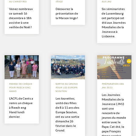
AU CHRIST-ROI
IÑIGO
AUX JMJ
Venez nombreux
Découvrez la
Six séminaristes
ce samedi 16
présentation de
de Luxembourg
décembre à 18h
la Maison Inigo !
ont participé cet
assister à une
été aux Journées
veillée de Noël !
Mondiales de la
Jeunesse à
Lisbonne.
REMISE DE CHÈQUE
SORTIE AU GRUND
PRÉPARATION DES
POUR REECH ENG
POUR LES EUROPA
JMJ 2023
HAND
SCOUTEN
Les Journées
L’ACFL de Cents a
Les louvettes,
Mondiales de la
remis un chèque
unité des filles
Jeunesse (JMJ)
à Reech eng
de 8 à 11 ans des
sont une
Hand lundi
Europa Scouten,
rencontre de
dernier.
ont eu une sortie
jeunes du monde
dimanche 26
entier avec le
février dans le
Pape. Cet été, le
Grund.
pape François
donne rendez-