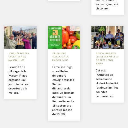
vous aux jeunes à
Lisbonne.
JOURNÉE PORTES
DÉJEUNERS
RENCONTRE AVEC
OUVERTES À LA
ÉCOLOGIE À LA
LES DEUX FAMILLES
MAISON IÑIGO
MAISON IÑIGO
DE REECH ENG
HAND
Le comité de
La maison Iñigo
Cet été,
pilotage de la
accueille les
l’Archevêque
Maison Iñigo a
déjeuners
Jean-Claude
organisé une
écologie tous les
Hollerich a invité
journée portes
3èmes
les deux familles
ouvertes de la
dimanches du
pour des
maison.
mois. Le prochain
retrouvailles.
déjeuner aura
lieu ce dimanche
18 septembre
après la messe
de 10h30.