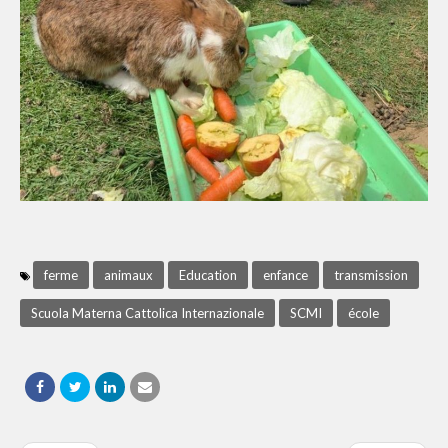
ferme
animaux
Education
enfance
transmission
Scuola Materna Cattolica Internazionale
SCMI
école