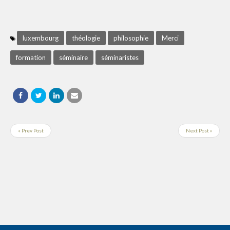
luxembourg
théologie
philosophie
Merci
formation
séminaire
séminaristes
« Prev Post
Next Post »