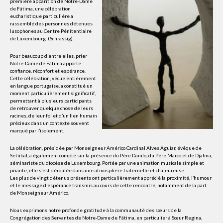
première apparition de Notre-Dame
de Fátima, une célébration
eucharistique particulière a
rassemblé des personnes détenues
lusophones au Centre Pénitentiaire
de Luxembourg (Schrassig).
Pour beaucoup d’entre elles, prier
Notre-Dame de Fátima apporte
confiance, réconfort et espérance.
Cette célébration, vécue entièrement
en langue portugaise, a constitué un
moment particulièrement significatif,
permettant à plusieurs participants
de retrouver quelque chose de leurs
racines, de leur foi et d’un lien humain
précieux dans un contexte souvent
marqué par l’isolement.
La célébration, présidée par Monseigneur Américo Cardinal Alves Aguiar, évêque de
Setúbal, a également compté sur la présence du Père Danilo, du Père Marco et de Djalma,
séminariste du diocèse de Luxembourg. Portée par une animation musicale simple et
priante, elle s’est déroulée dans une atmosphère fraternelle et chaleureuse.
Les plus de vingt détenus présents ont particulièrement apprécié la proximité, l’humour
et le message d’espérance transmis au cours de cette rencontre, notamment de la part
de Monseigneur Américo.
Nous exprimons notre profonde gratitude à la communauté des sœurs de la
Congrégation des Servantes de Notre-Dame de Fátima, en particulier à Sœur Regina,