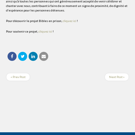
ainsi qu’à toutes les personnes qui ont généreusement accepté de venir célébrer et
chanter avec nous, contribuant à faire de ce moment un signe de proximité, de dignité et
d’espérance pour les personnes détenues.
Pour découvrir le projet Bibles en prison,
cliquez ici
!
Pour soutenir ce projet,
cliquez ici
!
« Prev Post
Next Post »